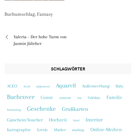
Buchumschlag, Fantasy
Valeria – Der hohe Turm von
Beitragsnavigation
Jasmin Jülicher
SCHLAGWÖRTER
Aquarell
ACEO
Außenwerbung
Baby
Acryl
alignment
Buchcover
Familie
Comic
content
css
Faltblatt
Geschenke
Grußkarten
formatting
Interior
Hochzeit
Gutschein/Voucher
html
Online-Medien
Kartographie
Kreide
Marker
markup