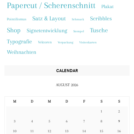
Papercut / Scherenschnitt
Plakat
Satz & Layout
Scribbles
Pointilismus
Schmuck
Shop
Tusche
Signetentwicklung
Stempel
Typografie
Vektoren
Verpackung
Visitenkarten
Weihnachten
CALENDAR
AUGUST 2026
M
D
M
D
F
S
S
1
2
3
4
5
6
7
8
9
10
11
12
13
14
15
16