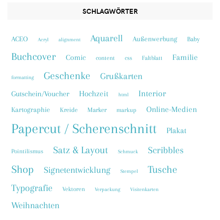
SCHLAGWÖRTER
Aquarell
ACEO
Außenwerbung
Baby
Acryl
alignment
Buchcover
Familie
Comic
content
css
Faltblatt
Geschenke
Grußkarten
formatting
Interior
Hochzeit
Gutschein/Voucher
html
Online-Medien
Kartographie
Kreide
Marker
markup
Papercut / Scherenschnitt
Plakat
Satz & Layout
Scribbles
Pointilismus
Schmuck
Shop
Tusche
Signetentwicklung
Stempel
Typografie
Vektoren
Verpackung
Visitenkarten
Weihnachten