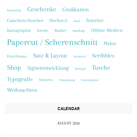
Geschenke
Grußkarten
formatting
Interior
Hochzeit
Gutschein/Voucher
html
Online-Medien
Kartographie
Kreide
Marker
markup
Papercut / Scherenschnitt
Plakat
Satz & Layout
Scribbles
Pointilismus
Schmuck
Shop
Tusche
Signetentwicklung
Stempel
Typografie
Vektoren
Verpackung
Visitenkarten
Weihnachten
CALENDAR
AUGUST 2026