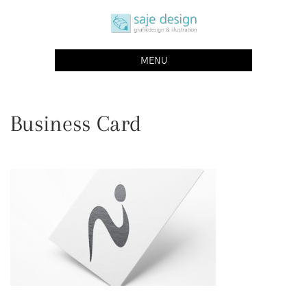
Skip
saje design bonn
to
grafikdesign | buchgestaltung | illustration
content
MENU
Business Card