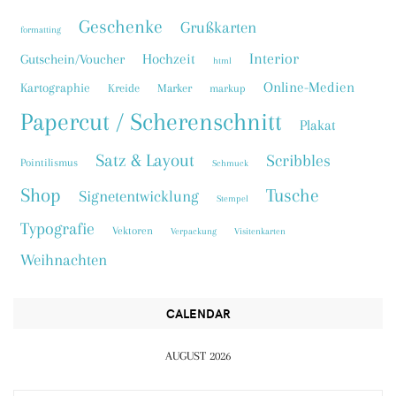
Geschenke
Grußkarten
formatting
Interior
Hochzeit
Gutschein/Voucher
html
Online-Medien
Kartographie
Kreide
Marker
markup
Papercut / Scherenschnitt
Plakat
Satz & Layout
Scribbles
Pointilismus
Schmuck
Shop
Tusche
Signetentwicklung
Stempel
Typografie
Vektoren
Verpackung
Visitenkarten
Weihnachten
CALENDAR
AUGUST 2026