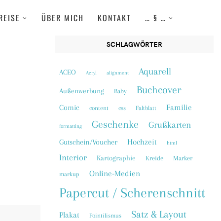
REISE
ÜBER MICH
KONTAKT
… § …
SCHLAGWÖRTER
Aquarell
ACEO
Acryl
alignment
Buchcover
Außenwerbung
Baby
Familie
Comic
content
css
Faltblatt
Geschenke
Grußkarten
formatting
Hochzeit
Gutschein/Voucher
html
Interior
Kartographie
Kreide
Marker
Online-Medien
markup
Papercut / Scherenschnitt
Satz & Layout
Plakat
Pointilismus