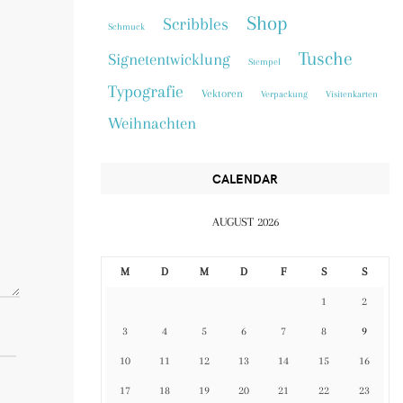
Shop
Scribbles
Schmuck
Tusche
Signetentwicklung
Stempel
Typografie
Vektoren
Verpackung
Visitenkarten
Weihnachten
CALENDAR
AUGUST 2026
M
D
M
D
F
S
S
1
2
3
4
5
6
7
8
9
10
11
12
13
14
15
16
17
18
19
20
21
22
23