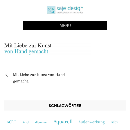
Skip
saje design bonn
to
grafikdesign | buchgestaltung | illustration
content
MENU
Mit Liebe zur Kunst von Hand
Beitragsnavigation
gemacht.
SCHLAGWÖRTER
Aquarell
ACEO
Außenwerbung
Baby
Acryl
alignment