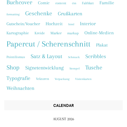
Buchcover
Familie
Comic
content
css
Faltblatt
Geschenke
Grußkarten
formatting
Interior
Hochzeit
Gutschein/Voucher
html
Online-Medien
Kartographie
Kreide
Marker
markup
Papercut / Scherenschnitt
Plakat
Satz & Layout
Scribbles
Pointilismus
Schmuck
Shop
Tusche
Signetentwicklung
Stempel
Typografie
Vektoren
Verpackung
Visitenkarten
Weihnachten
CALENDAR
AUGUST 2026