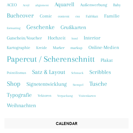
Aquarell
ACEO
Außenwerbung
Baby
Acryl
alignment
Buchcover
Familie
Comic
content
css
Faltblatt
Geschenke
Grußkarten
formatting
Interior
Hochzeit
Gutschein/Voucher
html
Online-Medien
Kartographie
Kreide
Marker
markup
Papercut / Scherenschnitt
Plakat
Satz & Layout
Scribbles
Pointilismus
Schmuck
Shop
Tusche
Signetentwicklung
Stempel
Typografie
Vektoren
Verpackung
Visitenkarten
Weihnachten
CALENDAR