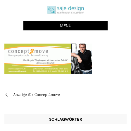
Skip
saje design bonn
to
grafikdesign | buchgestaltung | illustration
content
MENU
Anzeige für Concept2move
Beitragsnavigation
SCHLAGWÖRTER