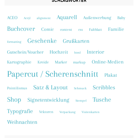
SCHLAGWÖRTER
Aquarell
ACEO
Außenwerbung
Baby
Acryl
alignment
Buchcover
Familie
Comic
content
css
Faltblatt
Geschenke
Grußkarten
formatting
Interior
Hochzeit
Gutschein/Voucher
html
Online-Medien
Kartographie
Kreide
Marker
markup
Papercut / Scherenschnitt
Plakat
Satz & Layout
Scribbles
Pointilismus
Schmuck
Shop
Tusche
Signetentwicklung
Stempel
Typografie
Vektoren
Verpackung
Visitenkarten
Weihnachten