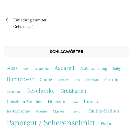
Einladung zum 60.
Beitragsnavigation
Geburtstag
SCHLAGWÖRTER
Aquarell
ACEO
Außenwerbung
Baby
Acryl
alignment
Buchcover
Familie
Comic
content
css
Faltblatt
Geschenke
Grußkarten
formatting
Interior
Hochzeit
Gutschein/Voucher
html
Online-Medien
Kartographie
Kreide
Marker
markup
Papercut / Scherenschnitt
Plakat