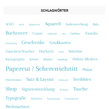
SCHLAGWÖRTER
Aquarell
ACEO
Außenwerbung
Baby
Acryl
alignment
Buchcover
Familie
Comic
content
css
Faltblatt
Geschenke
Grußkarten
formatting
Interior
Hochzeit
Gutschein/Voucher
html
Online-Medien
Kartographie
Kreide
Marker
markup
Papercut / Scherenschnitt
Plakat
Satz & Layout
Scribbles
Pointilismus
Schmuck
Shop
Tusche
Signetentwicklung
Stempel
Typografie
Vektoren
Verpackung
Visitenkarten
Weihnachten