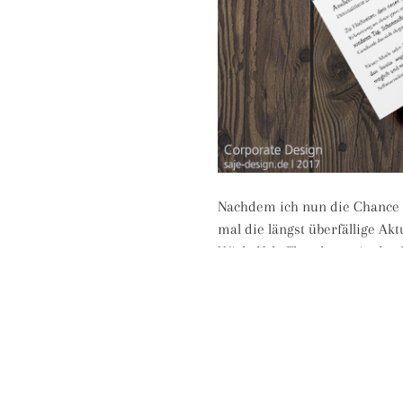
Nachdem ich nun die Chance 
mal die längst überfällige A
Wickelfalz-Flyer heute in der
Arbeit geleistet. Das Druckbild
Anschnitt gerade. Warum ich m
keine Selbstverständlichkeit,
anderen Druckerei mussten ge
ich nun wieder einen Dienstl
nicht mehr hart verdientes G