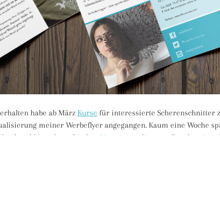
erhalten habe ab März
Kurse
für interessierte Scherenschnitter z
ktualisierung meiner Werbeflyer angegangen. Kaum eine Woche spä
 Hand und bin sehr zufrieden.
Viaprinto
– die neue Druckerei mei
 ist klar und Farbintensiv, die Farben wie sie sein sollen, die Fal
eine das hervorheben zu müssen? Bezahlt werde ich für dieses Lo
 dass Druckergebnisse immer so ordentlich sind. Meine letzten Dr
radewegs in die Tonne wandern. Ohne Chance auf Erstattung. Um 
eister gefunden habe dem ich meine Aufträge ohne klappernde Z
eld zum Fenster hinauswerfen muss. Da darf man dann auch einm