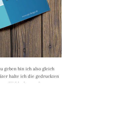
u geben bin ich also gleich
ter halte ich die gedruckten
ner Wahl – hat saubere
z perfekt auf Linie und der
b nicht. Aber es ist leider
uckaufträge bei einer
so glücklicher bin ich, dass
ähne anvertrauen kann, und
al ein lobendes Wort