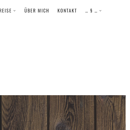
REISE
ÜBER MICH
KONTAKT
… § …