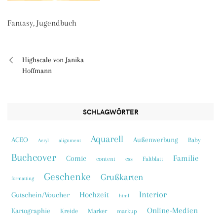
Fantasy, Jugendbuch
Highscale von Janika
Beitragsnavigation
Hoffmann
SCHLAGWÖRTER
Aquarell
ACEO
Außenwerbung
Baby
Acryl
alignment
Buchcover
Familie
Comic
content
css
Faltblatt
Geschenke
Grußkarten
formatting
Interior
Hochzeit
Gutschein/Voucher
html
Online-Medien
Kartographie
Kreide
Marker
markup