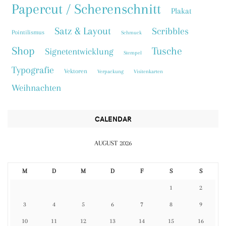
Papercut / Scherenschnitt
Plakat
Satz & Layout
Scribbles
Pointilismus
Schmuck
Shop
Tusche
Signetentwicklung
Stempel
Typografie
Vektoren
Verpackung
Visitenkarten
Weihnachten
CALENDAR
AUGUST 2026
M
D
M
D
F
S
S
1
2
3
4
5
6
7
8
9
10
11
12
13
14
15
16