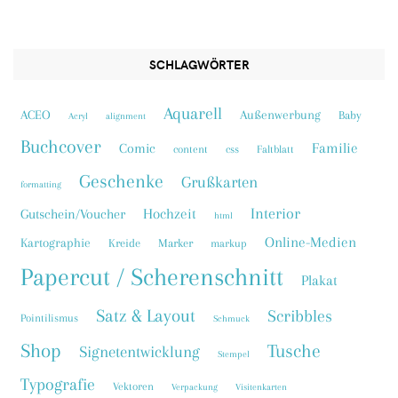
SCHLAGWÖRTER
Aquarell
ACEO
Außenwerbung
Baby
Acryl
alignment
Buchcover
Familie
Comic
content
css
Faltblatt
Geschenke
Grußkarten
formatting
Interior
Hochzeit
Gutschein/Voucher
html
Online-Medien
Kartographie
Kreide
Marker
markup
Papercut / Scherenschnitt
Plakat
Satz & Layout
Scribbles
Pointilismus
Schmuck
Shop
Tusche
Signetentwicklung
Stempel
Typografie
Vektoren
Verpackung
Visitenkarten