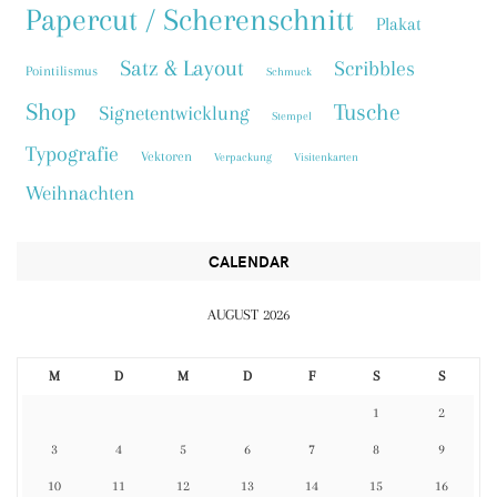
Papercut / Scherenschnitt
Plakat
Satz & Layout
Scribbles
Pointilismus
Schmuck
Shop
Tusche
Signetentwicklung
Stempel
Typografie
Vektoren
Verpackung
Visitenkarten
Weihnachten
CALENDAR
AUGUST 2026
M
D
M
D
F
S
S
1
2
3
4
5
6
7
8
9
10
11
12
13
14
15
16