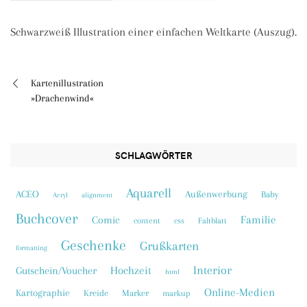
Schwarzweiß Illustration einer einfachen Weltkarte (Auszug).
Kartenillustration
Beitragsnavigation
»Drachenwind«
SCHLAGWÖRTER
Aquarell
ACEO
Außenwerbung
Baby
Acryl
alignment
Buchcover
Familie
Comic
content
css
Faltblatt
Geschenke
Grußkarten
formatting
Interior
Hochzeit
Gutschein/Voucher
html
Online-Medien
Kartographie
Kreide
Marker
markup