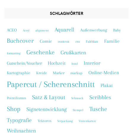
SCHLAGWÖRTER
Aquarell
ACEO
Außenwerbung
Baby
Acryl
alignment
Buchcover
Familie
Comic
content
css
Faltblatt
Geschenke
Grußkarten
formatting
Interior
Hochzeit
Gutschein/Voucher
html
Online-Medien
Kartographie
Kreide
Marker
markup
Papercut / Scherenschnitt
Plakat
Satz & Layout
Scribbles
Pointilismus
Schmuck
Shop
Tusche
Signetentwicklung
Stempel
Typografie
Vektoren
Verpackung
Visitenkarten
Weihnachten