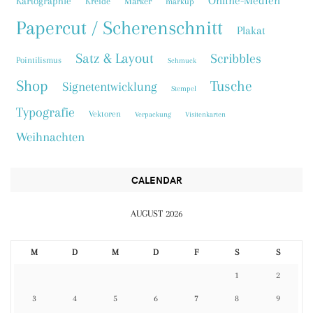
Online-Medien
Kartographie
Kreide
Marker
markup
Papercut / Scherenschnitt
Plakat
Satz & Layout
Scribbles
Pointilismus
Schmuck
Shop
Tusche
Signetentwicklung
Stempel
Typografie
Vektoren
Verpackung
Visitenkarten
Weihnachten
CALENDAR
AUGUST 2026
M
D
M
D
F
S
S
1
2
3
4
5
6
7
8
9