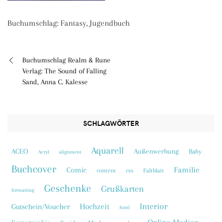
Buchumschlag: Fantasy, Jugendbuch
Buchumschlag Realm & Rune
Beitragsnavigation
Verlag: The Sound of Falling
Sand, Anna C. Kalesse
SCHLAGWÖRTER
Aquarell
ACEO
Außenwerbung
Baby
Acryl
alignment
Buchcover
Familie
Comic
content
css
Faltblatt
Geschenke
Grußkarten
formatting
Interior
Hochzeit
Gutschein/Voucher
html