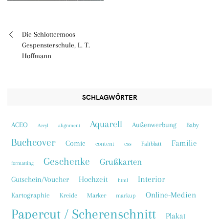
Die Schlottermoos
Beitragsnavigation
Gespensterschule, L. T.
Hoffmann
SCHLAGWÖRTER
Aquarell
ACEO
Außenwerbung
Baby
Acryl
alignment
Buchcover
Familie
Comic
content
css
Faltblatt
Geschenke
Grußkarten
formatting
Interior
Hochzeit
Gutschein/Voucher
html
Online-Medien
Kartographie
Kreide
Marker
markup
Papercut / Scherenschnitt
Plakat