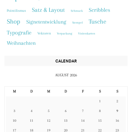
Satz & Layout
Scribbles
Pointilismus
Schmuck
Shop
Tusche
Signetentwicklung
Stempel
Typografie
Vektoren
Verpackung
Visitenkarten
Weihnachten
CALENDAR
AUGUST 2026
M
D
M
D
F
S
S
1
2
3
4
5
6
7
8
9
10
11
12
13
14
15
16
17
18
19
20
21
22
23