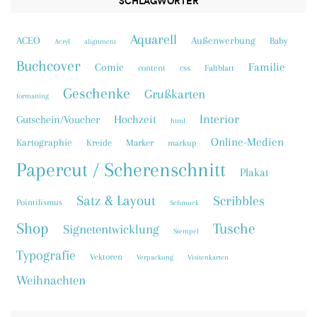
SCHLAGWÖRTER
Aquarell
ACEO
Außenwerbung
Baby
Acryl
alignment
Buchcover
Familie
Comic
content
css
Faltblatt
Geschenke
Grußkarten
formatting
Interior
Hochzeit
Gutschein/Voucher
html
Online-Medien
Kartographie
Kreide
Marker
markup
Papercut / Scherenschnitt
Plakat
Satz & Layout
Scribbles
Pointilismus
Schmuck
Shop
Tusche
Signetentwicklung
Stempel
Typografie
Vektoren
Verpackung
Visitenkarten
Weihnachten