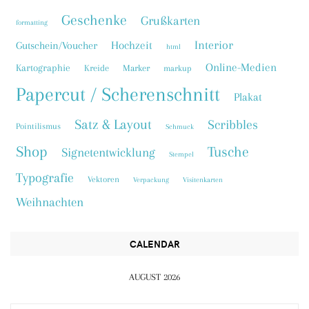
Geschenke
Grußkarten
formatting
Interior
Hochzeit
Gutschein/Voucher
html
Online-Medien
Kartographie
Kreide
Marker
markup
Papercut / Scherenschnitt
Plakat
Satz & Layout
Scribbles
Pointilismus
Schmuck
Shop
Tusche
Signetentwicklung
Stempel
Typografie
Vektoren
Verpackung
Visitenkarten
Weihnachten
CALENDAR
AUGUST 2026