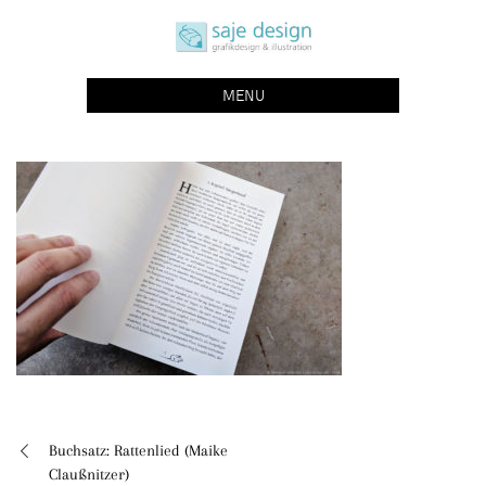
Skip
saje design bonn
to
grafikdesign | buchgestaltung | illustration
content
MENU
Buchsatz: Rattenlied (Maike
Beitragsnavigation
Claußnitzer)