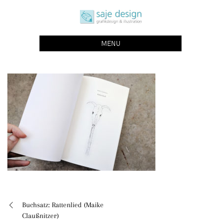
Skip
saje design bonn
to
grafikdesign | buchgestaltung | illustration
content
MENU
Buchsatz: Rattenlied (Maike
Beitragsnavigation
Claußnitzer)