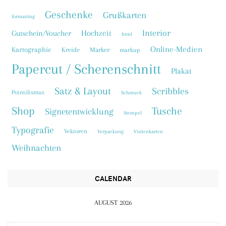
Geschenke
Grußkarten
formatting
Interior
Hochzeit
Gutschein/Voucher
html
Online-Medien
Kartographie
Kreide
Marker
markup
Papercut / Scherenschnitt
Plakat
Satz & Layout
Scribbles
Pointilismus
Schmuck
Shop
Tusche
Signetentwicklung
Stempel
Typografie
Vektoren
Verpackung
Visitenkarten
Weihnachten
CALENDAR
AUGUST 2026