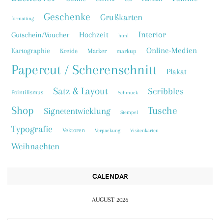
Geschenke
Grußkarten
formatting
Interior
Hochzeit
Gutschein/Voucher
html
Online-Medien
Kartographie
Kreide
Marker
markup
Papercut / Scherenschnitt
Plakat
Satz & Layout
Scribbles
Pointilismus
Schmuck
Shop
Tusche
Signetentwicklung
Stempel
Typografie
Vektoren
Verpackung
Visitenkarten
Weihnachten
CALENDAR
AUGUST 2026