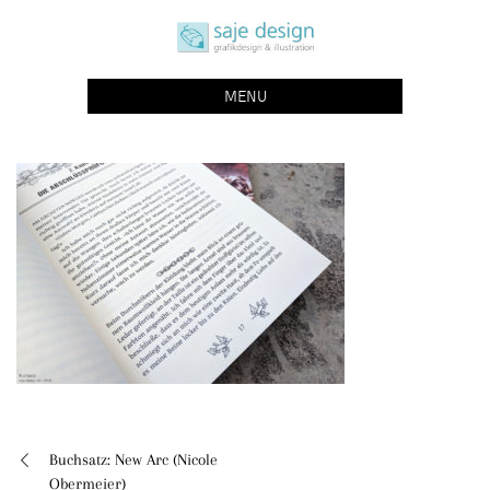
Skip
saje design bonn
to
grafikdesign | buchgestaltung | illustration
content
MENU
Buchsatz: New Arc (Nicole
Beitragsnavigation
Obermeier)