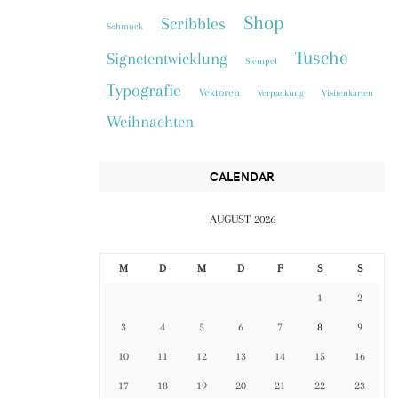
Shop
Scribbles
Schmuck
Tusche
Signetentwicklung
Stempel
Typografie
Vektoren
Verpackung
Visitenkarten
Weihnachten
CALENDAR
AUGUST 2026
M
D
M
D
F
S
S
1
2
3
4
5
6
7
8
9
10
11
12
13
14
15
16
17
18
19
20
21
22
23