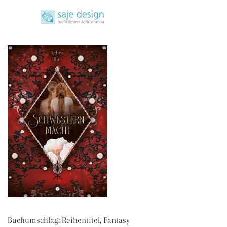
Skip
saje design bonn
to
grafikdesign | buchgestaltung | illustration
content
Buchumschlag: Reihentitel, Fantasy