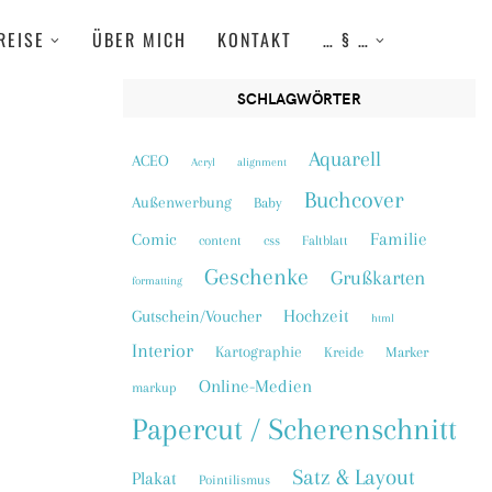
REISE
ÜBER MICH
KONTAKT
… § …
SCHLAGWÖRTER
Aquarell
ACEO
Acryl
alignment
Buchcover
Außenwerbung
Baby
Familie
Comic
content
css
Faltblatt
Geschenke
Grußkarten
formatting
Hochzeit
Gutschein/Voucher
html
Interior
Kartographie
Kreide
Marker
Online-Medien
markup
Papercut / Scherenschnitt
Satz & Layout
Plakat
Pointilismus