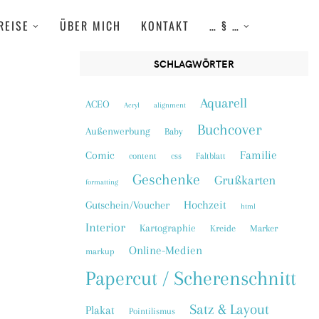
REISE
ÜBER MICH
KONTAKT
… § …
SCHLAGWÖRTER
Aquarell
ACEO
Acryl
alignment
Buchcover
Außenwerbung
Baby
Familie
Comic
content
css
Faltblatt
Geschenke
Grußkarten
formatting
Hochzeit
Gutschein/Voucher
html
Interior
Kartographie
Kreide
Marker
Online-Medien
markup
Papercut / Scherenschnitt
Satz & Layout
Plakat
Pointilismus