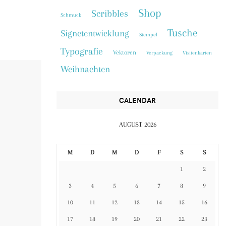
Shop
Scribbles
Schmuck
Tusche
Signetentwicklung
Stempel
Typografie
Vektoren
Verpackung
Visitenkarten
Weihnachten
CALENDAR
AUGUST 2026
M
D
M
D
F
S
S
1
2
3
4
5
6
7
8
9
10
11
12
13
14
15
16
17
18
19
20
21
22
23