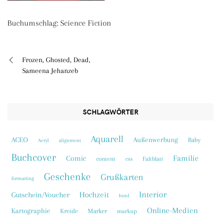
Buchumschlag: Science Fiction
Frozen, Ghosted, Dead,
Beitragsnavigation
Sameena Jehanzeb
SCHLAGWÖRTER
Aquarell
ACEO
Außenwerbung
Baby
Acryl
alignment
Buchcover
Familie
Comic
content
css
Faltblatt
Geschenke
Grußkarten
formatting
Interior
Hochzeit
Gutschein/Voucher
html
Online-Medien
Kartographie
Kreide
Marker
markup