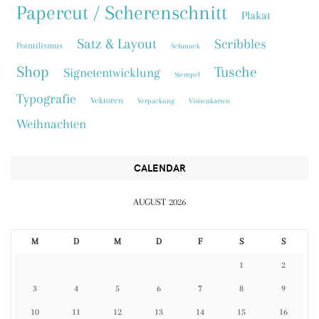
Papercut / Scherenschnitt
Plakat
Satz & Layout
Scribbles
Pointilismus
Schmuck
Shop
Tusche
Signetentwicklung
Stempel
Typografie
Vektoren
Verpackung
Visitenkarten
Weihnachten
CALENDAR
AUGUST 2026
M
D
M
D
F
S
S
1
2
3
4
5
6
7
8
9
10
11
12
13
14
15
16