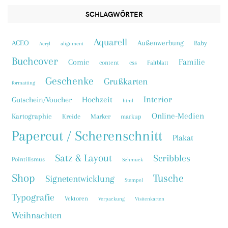
SCHLAGWÖRTER
Aquarell
ACEO
Außenwerbung
Baby
Acryl
alignment
Buchcover
Familie
Comic
content
css
Faltblatt
Geschenke
Grußkarten
formatting
Interior
Hochzeit
Gutschein/Voucher
html
Online-Medien
Kartographie
Kreide
Marker
markup
Papercut / Scherenschnitt
Plakat
Satz & Layout
Scribbles
Pointilismus
Schmuck
Shop
Tusche
Signetentwicklung
Stempel
Typografie
Vektoren
Verpackung
Visitenkarten
Weihnachten