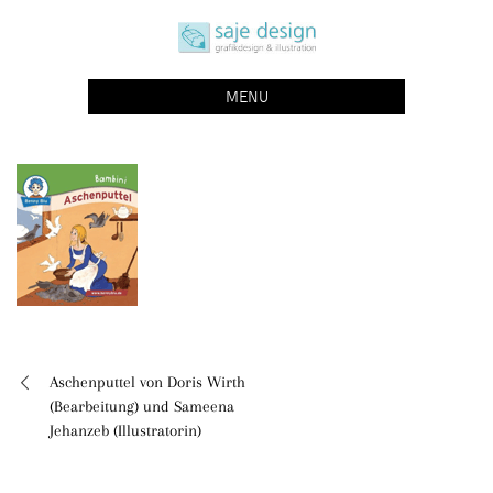
Skip
saje design bonn
to
grafikdesign | buchgestaltung | illustration
content
MENU
Aschenputtel von Doris Wirth
Beitragsnavigation
(Bearbeitung) und Sameena
Jehanzeb (Illustratorin)