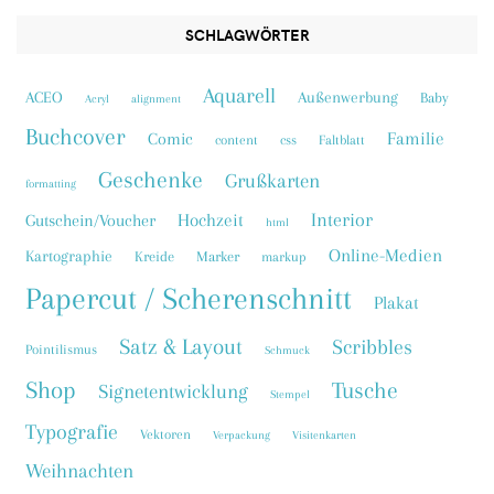
SCHLAGWÖRTER
Aquarell
ACEO
Außenwerbung
Baby
Acryl
alignment
Buchcover
Familie
Comic
content
css
Faltblatt
Geschenke
Grußkarten
formatting
Interior
Hochzeit
Gutschein/Voucher
html
Online-Medien
Kartographie
Kreide
Marker
markup
Papercut / Scherenschnitt
Plakat
Satz & Layout
Scribbles
Pointilismus
Schmuck
Shop
Tusche
Signetentwicklung
Stempel
Typografie
Vektoren
Verpackung
Visitenkarten
Weihnachten