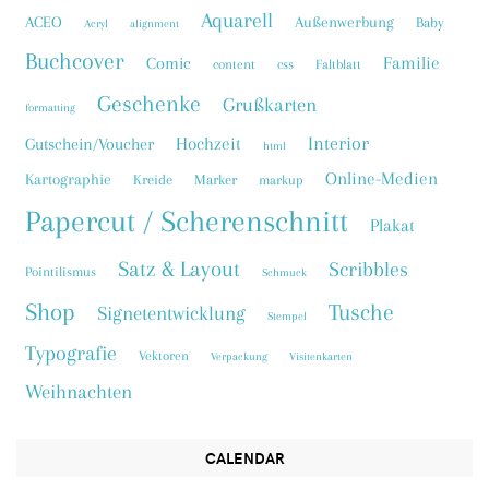
Aquarell
ACEO
Außenwerbung
Baby
Acryl
alignment
Buchcover
Familie
Comic
content
css
Faltblatt
Geschenke
Grußkarten
formatting
Interior
Hochzeit
Gutschein/Voucher
html
Online-Medien
Kartographie
Kreide
Marker
markup
Papercut / Scherenschnitt
Plakat
Satz & Layout
Scribbles
Pointilismus
Schmuck
Shop
Tusche
Signetentwicklung
Stempel
Typografie
Vektoren
Verpackung
Visitenkarten
Weihnachten
CALENDAR