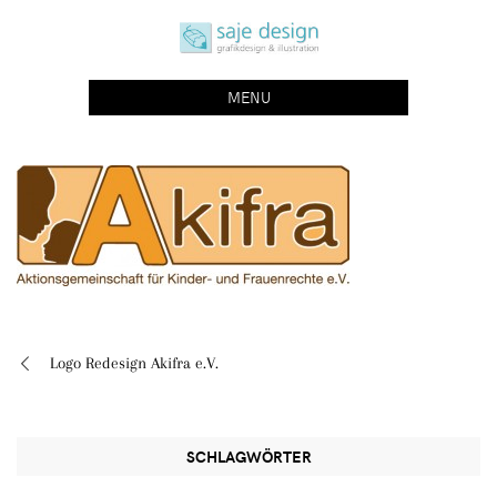
Skip
saje design bonn
to
grafikdesign | buchgestaltung | illustration
content
MENU
Logo Redesign Akifra e.V.
Beitragsnavigation
SCHLAGWÖRTER