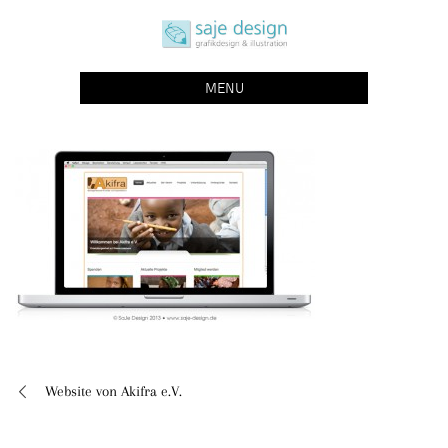
Skip
saje design bonn
to
grafikdesign | buchgestaltung | illustration
content
MENU
Website von Akifra e.V.
Beitragsnavigation