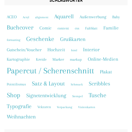
SCHLAGWÖRTER
Aquarell
ACEO
Außenwerbung
Baby
Acryl
alignment
Buchcover
Familie
Comic
content
css
Faltblatt
Geschenke
Grußkarten
formatting
Interior
Hochzeit
Gutschein/Voucher
html
Online-Medien
Kartographie
Kreide
Marker
markup
Papercut / Scherenschnitt
Plakat
Satz & Layout
Scribbles
Pointilismus
Schmuck
Shop
Tusche
Signetentwicklung
Stempel
Typografie
Vektoren
Verpackung
Visitenkarten
Weihnachten