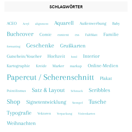
SCHLAGWÖRTER
Aquarell
ACEO
Außenwerbung
Baby
Acryl
alignment
Buchcover
Familie
Comic
content
css
Faltblatt
Geschenke
Grußkarten
formatting
Interior
Hochzeit
Gutschein/Voucher
html
Online-Medien
Kartographie
Kreide
Marker
markup
Papercut / Scherenschnitt
Plakat
Satz & Layout
Scribbles
Pointilismus
Schmuck
Shop
Tusche
Signetentwicklung
Stempel
Typografie
Vektoren
Verpackung
Visitenkarten
Weihnachten