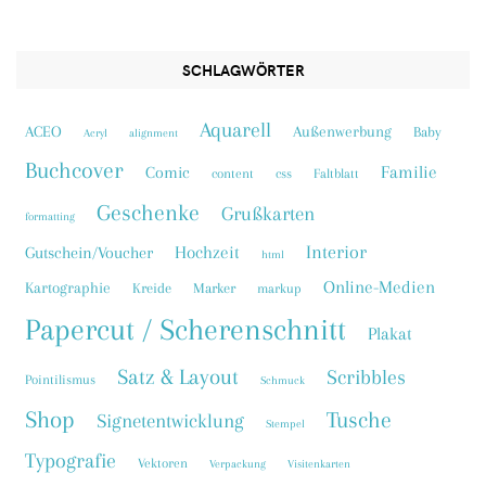
SCHLAGWÖRTER
Aquarell
ACEO
Außenwerbung
Baby
Acryl
alignment
Buchcover
Familie
Comic
content
css
Faltblatt
Geschenke
Grußkarten
formatting
Interior
Hochzeit
Gutschein/Voucher
html
Online-Medien
Kartographie
Kreide
Marker
markup
Papercut / Scherenschnitt
Plakat
Satz & Layout
Scribbles
Pointilismus
Schmuck
Shop
Tusche
Signetentwicklung
Stempel
Typografie
Vektoren
Verpackung
Visitenkarten