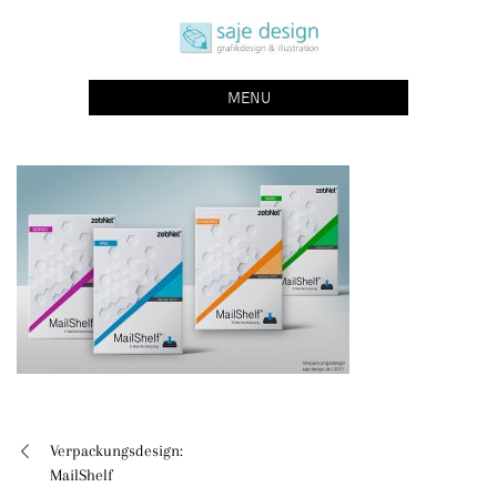
Skip
saje design bonn
to
grafikdesign | buchgestaltung | illustration
content
MENU
Verpackungsdesign:
Beitragsnavigation
MailShelf