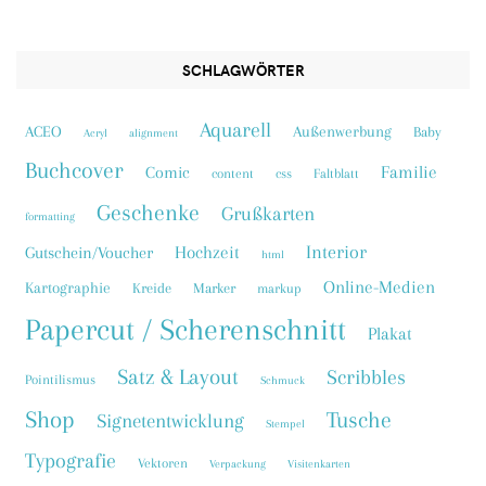
SCHLAGWÖRTER
Aquarell
ACEO
Außenwerbung
Baby
Acryl
alignment
Buchcover
Familie
Comic
content
css
Faltblatt
Geschenke
Grußkarten
formatting
Interior
Hochzeit
Gutschein/Voucher
html
Online-Medien
Kartographie
Kreide
Marker
markup
Papercut / Scherenschnitt
Plakat
Satz & Layout
Scribbles
Pointilismus
Schmuck
Shop
Tusche
Signetentwicklung
Stempel
Typografie
Vektoren
Verpackung
Visitenkarten