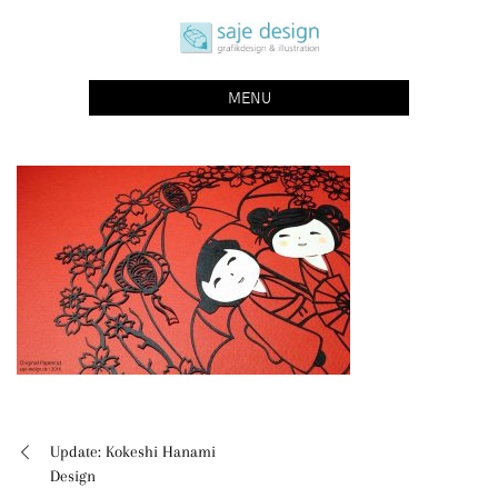
Skip
saje design bonn
to
grafikdesign | buchgestaltung | illustration
content
MENU
Update: Kokeshi Hanami
Beitragsnavigation
Design