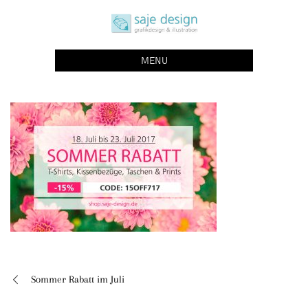
Skip
saje design bonn
to
grafikdesign | buchgestaltung | illustration
content
MENU
Sommer Rabatt im Juli
Beitragsnavigation