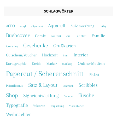
SCHLAGWÖRTER
Aquarell
ACEO
Außenwerbung
Baby
Acryl
alignment
Buchcover
Familie
Comic
content
css
Faltblatt
Geschenke
Grußkarten
formatting
Interior
Hochzeit
Gutschein/Voucher
html
Online-Medien
Kartographie
Kreide
Marker
markup
Papercut / Scherenschnitt
Plakat
Satz & Layout
Scribbles
Pointilismus
Schmuck
Shop
Tusche
Signetentwicklung
Stempel
Typografie
Vektoren
Verpackung
Visitenkarten
Weihnachten