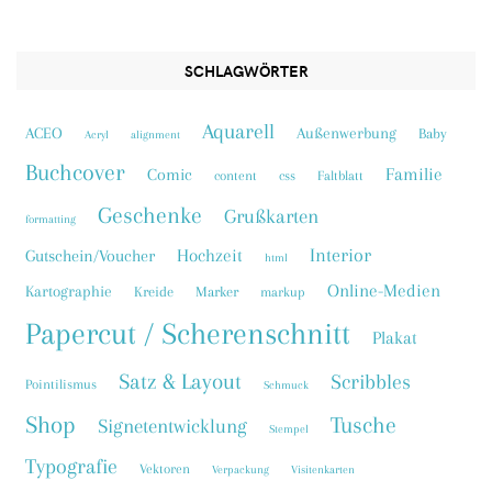
SCHLAGWÖRTER
Aquarell
ACEO
Außenwerbung
Baby
Acryl
alignment
Buchcover
Familie
Comic
content
css
Faltblatt
Geschenke
Grußkarten
formatting
Interior
Hochzeit
Gutschein/Voucher
html
Online-Medien
Kartographie
Kreide
Marker
markup
Papercut / Scherenschnitt
Plakat
Satz & Layout
Scribbles
Pointilismus
Schmuck
Shop
Tusche
Signetentwicklung
Stempel
Typografie
Vektoren
Verpackung
Visitenkarten