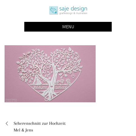
Skip
saje design bonn
to
grafikdesign | buchgestaltung | illustration
content
MENU
Scherenschnitt zur Hochzeit:
Beitragsnavigation
Mel & Jens