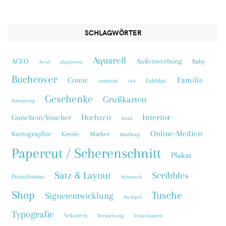
SCHLAGWÖRTER
Aquarell
ACEO
Außenwerbung
Baby
Acryl
alignment
Buchcover
Familie
Comic
content
css
Faltblatt
Geschenke
Grußkarten
formatting
Interior
Hochzeit
Gutschein/Voucher
html
Online-Medien
Kartographie
Kreide
Marker
markup
Papercut / Scherenschnitt
Plakat
Satz & Layout
Scribbles
Pointilismus
Schmuck
Shop
Tusche
Signetentwicklung
Stempel
Typografie
Vektoren
Verpackung
Visitenkarten