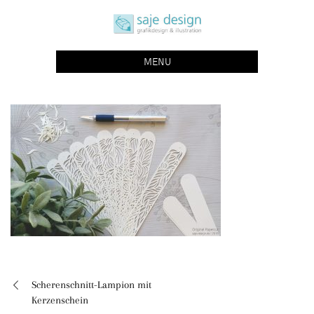
Skip
saje design bonn
to
grafikdesign | buchgestaltung | illustration
content
MENU
Scherenschnitt-Lampion mit
Beitragsnavigation
Kerzenschein