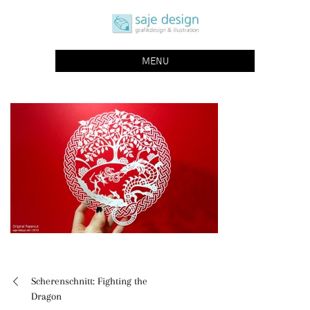
Skip
saje design bonn
to
grafikdesign | buchgestaltung | illustration
content
MENU
Scherenschnitt: Fighting the
Beitragsnavigation
Dragon