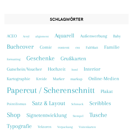
SCHLAGWÖRTER
Aquarell
ACEO
Außenwerbung
Baby
Acryl
alignment
Buchcover
Familie
Comic
content
css
Faltblatt
Geschenke
Grußkarten
formatting
Interior
Hochzeit
Gutschein/Voucher
html
Online-Medien
Kartographie
Kreide
Marker
markup
Papercut / Scherenschnitt
Plakat
Satz & Layout
Scribbles
Pointilismus
Schmuck
Shop
Tusche
Signetentwicklung
Stempel
Typografie
Vektoren
Verpackung
Visitenkarten