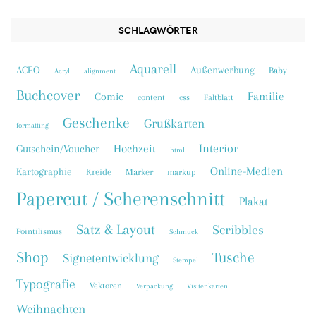
SCHLAGWÖRTER
Aquarell
ACEO
Außenwerbung
Baby
Acryl
alignment
Buchcover
Familie
Comic
content
css
Faltblatt
Geschenke
Grußkarten
formatting
Interior
Hochzeit
Gutschein/Voucher
html
Online-Medien
Kartographie
Kreide
Marker
markup
Papercut / Scherenschnitt
Plakat
Satz & Layout
Scribbles
Pointilismus
Schmuck
Shop
Tusche
Signetentwicklung
Stempel
Typografie
Vektoren
Verpackung
Visitenkarten
Weihnachten