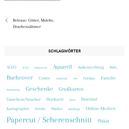
Release: Götter, Molche,
Beitragsnavigation
Drachenzähmer
SCHLAGWÖRTER
Aquarell
ACEO
Außenwerbung
Baby
Acryl
alignment
Buchcover
Familie
Comic
content
css
Faltblatt
Geschenke
Grußkarten
formatting
Interior
Hochzeit
Gutschein/Voucher
html
Online-Medien
Kartographie
Kreide
Marker
markup
Papercut / Scherenschnitt
Plakat