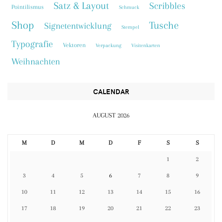
Satz & Layout
Scribbles
Pointilismus
Schmuck
Shop
Tusche
Signetentwicklung
Stempel
Typografie
Vektoren
Verpackung
Visitenkarten
Weihnachten
CALENDAR
AUGUST 2026
M
D
M
D
F
S
S
1
2
3
4
5
6
7
8
9
10
11
12
13
14
15
16
17
18
19
20
21
22
23