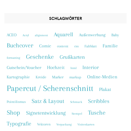
SCHLAGWÖRTER
Aquarell
ACEO
Außenwerbung
Baby
Acryl
alignment
Buchcover
Familie
Comic
content
css
Faltblatt
Geschenke
Grußkarten
formatting
Interior
Hochzeit
Gutschein/Voucher
html
Online-Medien
Kartographie
Kreide
Marker
markup
Papercut / Scherenschnitt
Plakat
Satz & Layout
Scribbles
Pointilismus
Schmuck
Shop
Tusche
Signetentwicklung
Stempel
Typografie
Vektoren
Verpackung
Visitenkarten