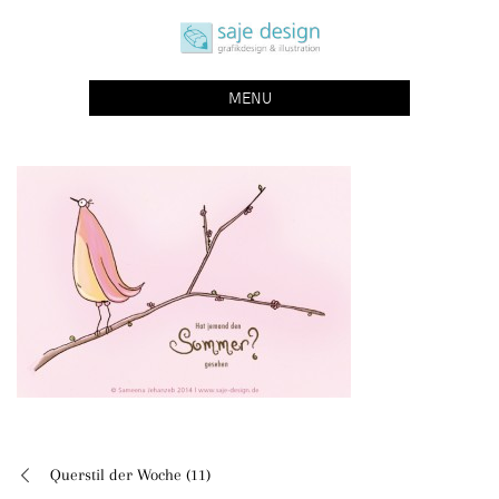
Skip
saje design bonn
to
grafikdesign | buchgestaltung | illustration
content
MENU
Querstil der Woche (11)
Beitragsnavigation