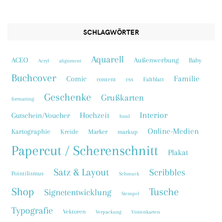
SCHLAGWÖRTER
Aquarell
ACEO
Außenwerbung
Baby
Acryl
alignment
Buchcover
Familie
Comic
content
css
Faltblatt
Geschenke
Grußkarten
formatting
Interior
Hochzeit
Gutschein/Voucher
html
Online-Medien
Kartographie
Kreide
Marker
markup
Papercut / Scherenschnitt
Plakat
Satz & Layout
Scribbles
Pointilismus
Schmuck
Shop
Tusche
Signetentwicklung
Stempel
Typografie
Vektoren
Verpackung
Visitenkarten