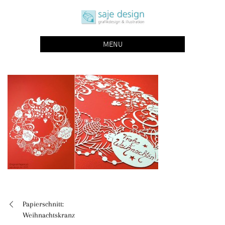
Skip
saje design bonn
to
grafikdesign | buchgestaltung | illustration
content
MENU
Papierschnitt:
Beitragsnavigation
Weihnachtskranz