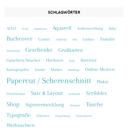
SCHLAGWÖRTER
Aquarell
ACEO
Außenwerbung
Baby
Acryl
alignment
Buchcover
Familie
Comic
content
css
Faltblatt
Geschenke
Grußkarten
formatting
Interior
Hochzeit
Gutschein/Voucher
html
Online-Medien
Kartographie
Kreide
Marker
markup
Papercut / Scherenschnitt
Plakat
Satz & Layout
Scribbles
Pointilismus
Schmuck
Shop
Tusche
Signetentwicklung
Stempel
Typografie
Vektoren
Verpackung
Visitenkarten
Weihnachten