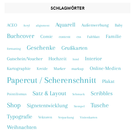
SCHLAGWÖRTER
Aquarell
ACEO
Außenwerbung
Baby
Acryl
alignment
Buchcover
Familie
Comic
content
css
Faltblatt
Geschenke
Grußkarten
formatting
Interior
Hochzeit
Gutschein/Voucher
html
Online-Medien
Kartographie
Kreide
Marker
markup
Papercut / Scherenschnitt
Plakat
Satz & Layout
Scribbles
Pointilismus
Schmuck
Shop
Tusche
Signetentwicklung
Stempel
Typografie
Vektoren
Verpackung
Visitenkarten
Weihnachten