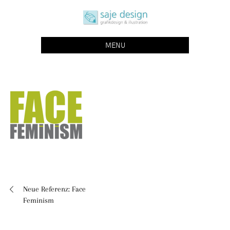
Skip
saje design bonn
to
grafikdesign | buchgestaltung | illustration
content
MENU
Neue Referenz: Face
Beitragsnavigation
Feminism