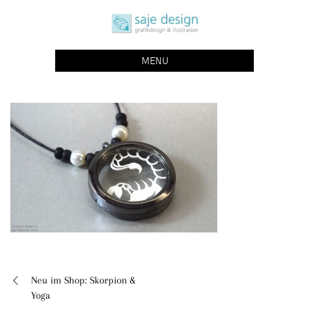
Skip
saje design bonn
to
grafikdesign | buchgestaltung | illustration
content
MENU
Neu im Shop: Skorpion &
Beitragsnavigation
Yoga