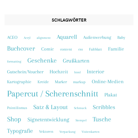
SCHLAGWÖRTER
Aquarell
ACEO
Außenwerbung
Baby
Acryl
alignment
Buchcover
Familie
Comic
content
css
Faltblatt
Geschenke
Grußkarten
formatting
Interior
Hochzeit
Gutschein/Voucher
html
Online-Medien
Kartographie
Kreide
Marker
markup
Papercut / Scherenschnitt
Plakat
Satz & Layout
Scribbles
Pointilismus
Schmuck
Shop
Tusche
Signetentwicklung
Stempel
Typografie
Vektoren
Verpackung
Visitenkarten