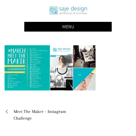
Skip
saje design bonn
to
grafikdesign | buchgestaltung | illustration
content
MENU
Meet The Maker – Instagram
Beitragsnavigation
Challenge