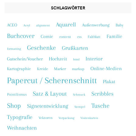
SCHLAGWÖRTER
Aquarell
ACEO
Außenwerbung
Baby
Acryl
alignment
Buchcover
Familie
Comic
content
css
Faltblatt
Geschenke
Grußkarten
formatting
Interior
Hochzeit
Gutschein/Voucher
html
Online-Medien
Kartographie
Kreide
Marker
markup
Papercut / Scherenschnitt
Plakat
Satz & Layout
Scribbles
Pointilismus
Schmuck
Shop
Tusche
Signetentwicklung
Stempel
Typografie
Vektoren
Verpackung
Visitenkarten
Weihnachten