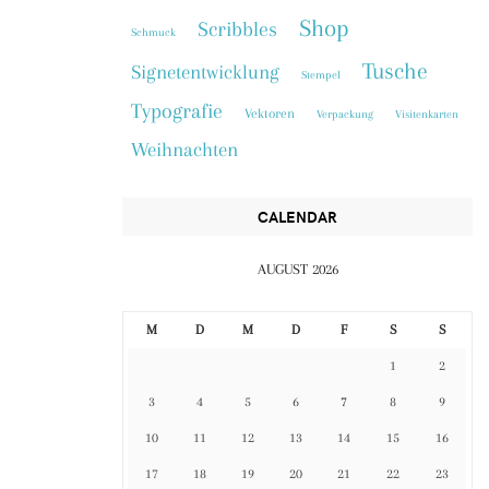
Shop
Scribbles
Schmuck
Tusche
Signetentwicklung
Stempel
Typografie
Vektoren
Verpackung
Visitenkarten
Weihnachten
CALENDAR
AUGUST 2026
M
D
M
D
F
S
S
1
2
3
4
5
6
7
8
9
10
11
12
13
14
15
16
17
18
19
20
21
22
23