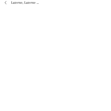
Laterne, Laterne …
Beitragsnavigation