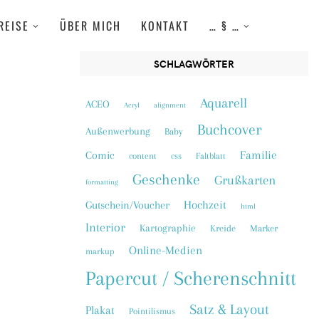
REISE
ÜBER MICH
KONTAKT
… § …
SCHLAGWÖRTER
Aquarell
ACEO
Acryl
alignment
Buchcover
Außenwerbung
Baby
Familie
Comic
content
css
Faltblatt
Geschenke
Grußkarten
formatting
Hochzeit
Gutschein/Voucher
html
Interior
Kartographie
Kreide
Marker
Online-Medien
markup
Papercut / Scherenschnitt
Satz & Layout
Plakat
Pointilismus