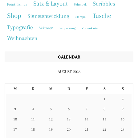
Satz & Layout
Scribbles
Pointilismus
Schmuck
Shop
Tusche
Signetentwicklung
Stempel
Typografie
Vektoren
Verpackung
Visitenkarten
Weihnachten
CALENDAR
AUGUST 2026
M
D
M
D
F
S
S
1
2
3
4
5
6
7
8
9
10
11
12
13
14
15
16
17
18
19
20
21
22
23