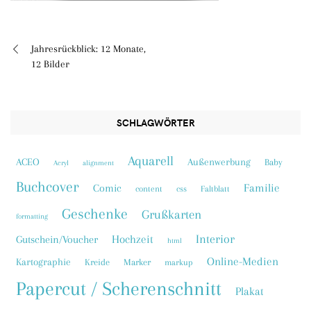
Jahresrückblick: 12 Monate,
Beitragsnavigation
12 Bilder
SCHLAGWÖRTER
Aquarell
ACEO
Außenwerbung
Baby
Acryl
alignment
Buchcover
Familie
Comic
content
css
Faltblatt
Geschenke
Grußkarten
formatting
Interior
Hochzeit
Gutschein/Voucher
html
Online-Medien
Kartographie
Kreide
Marker
markup
Papercut / Scherenschnitt
Plakat