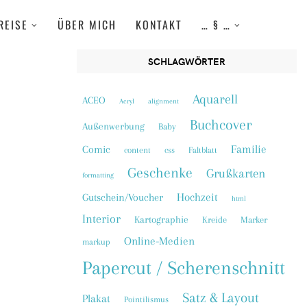
REISE
ÜBER MICH
KONTAKT
… § …
SCHLAGWÖRTER
Aquarell
ACEO
Acryl
alignment
Buchcover
Außenwerbung
Baby
Familie
Comic
content
css
Faltblatt
Geschenke
Grußkarten
formatting
Hochzeit
Gutschein/Voucher
html
Interior
Kartographie
Kreide
Marker
Online-Medien
markup
Papercut / Scherenschnitt
Satz & Layout
Plakat
Pointilismus