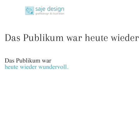
Skip
saje design bonn
to
grafikdesign | buchgestaltung | illustration
content
Das Publikum war heute wieder