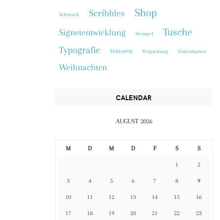
Shop
Scribbles
Schmuck
Tusche
Signetentwicklung
Stempel
Typografie
Vektoren
Verpackung
Visitenkarten
Weihnachten
CALENDAR
AUGUST 2026
M
D
M
D
F
S
S
1
2
3
4
5
6
7
8
9
10
11
12
13
14
15
16
17
18
19
20
21
22
23