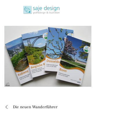
Skip
saje design bonn
to
grafikdesign | buchgestaltung | illustration
content
Die neuen Wanderführer
Beitragsnavigation