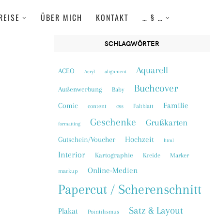
REISE
ÜBER MICH
KONTAKT
… § …
SCHLAGWÖRTER
Aquarell
ACEO
Acryl
alignment
Buchcover
Außenwerbung
Baby
Familie
Comic
content
css
Faltblatt
Geschenke
Grußkarten
formatting
Hochzeit
Gutschein/Voucher
html
Interior
Kartographie
Kreide
Marker
Online-Medien
markup
Papercut / Scherenschnitt
Satz & Layout
Plakat
Pointilismus