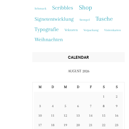
Shop
Scribbles
Schmuck
Tusche
Signetentwicklung
Stempel
Typografie
Vektoren
Verpackung
Visitenkarten
Weihnachten
CALENDAR
AUGUST 2026
M
D
M
D
F
S
S
1
2
3
4
5
6
7
8
9
10
11
12
13
14
15
16
17
18
19
20
21
22
23