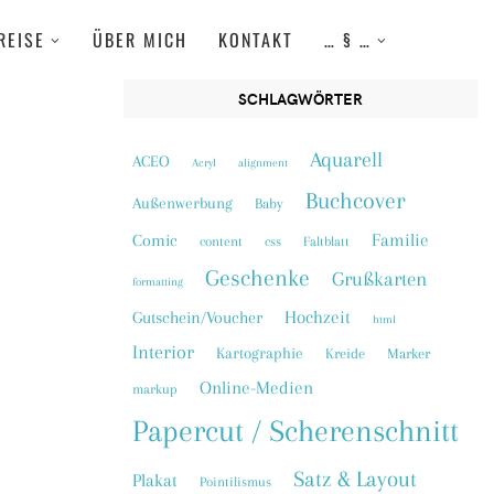
REISE
ÜBER MICH
KONTAKT
… § …
SCHLAGWÖRTER
Aquarell
ACEO
Acryl
alignment
Buchcover
Außenwerbung
Baby
Familie
Comic
content
css
Faltblatt
Geschenke
Grußkarten
formatting
Hochzeit
Gutschein/Voucher
html
Interior
Kartographie
Kreide
Marker
Online-Medien
markup
Papercut / Scherenschnitt
Satz & Layout
Plakat
Pointilismus