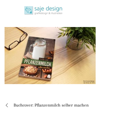
Skip
saje design bonn
to
grafikdesign | buchgestaltung | illustration
content
Buchcover: Pflanzenmilch selber machen
Beitragsnavigation