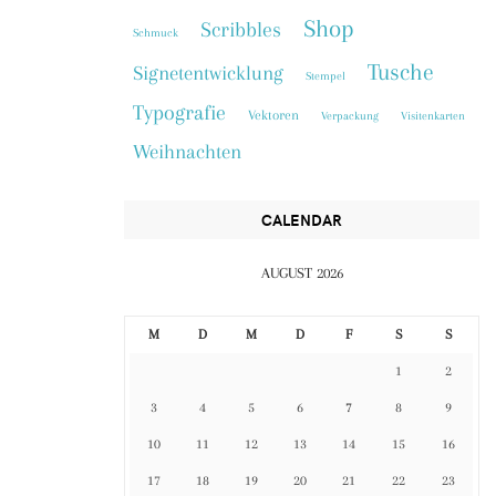
Shop
Scribbles
Schmuck
Tusche
Signetentwicklung
Stempel
Typografie
Vektoren
Verpackung
Visitenkarten
Weihnachten
CALENDAR
AUGUST 2026
M
D
M
D
F
S
S
1
2
3
4
5
6
7
8
9
10
11
12
13
14
15
16
17
18
19
20
21
22
23