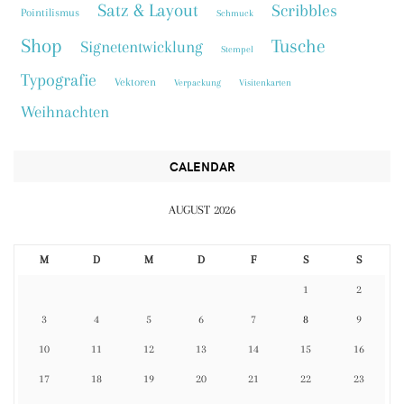
Satz & Layout
Scribbles
Pointilismus
Schmuck
Shop
Tusche
Signetentwicklung
Stempel
Typografie
Vektoren
Verpackung
Visitenkarten
Weihnachten
CALENDAR
AUGUST 2026
M
D
M
D
F
S
S
1
2
3
4
5
6
7
8
9
10
11
12
13
14
15
16
17
18
19
20
21
22
23