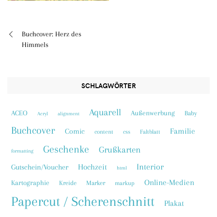
Buchcover: Herz des
Beitragsnavigation
Himmels
SCHLAGWÖRTER
Aquarell
ACEO
Außenwerbung
Baby
Acryl
alignment
Buchcover
Familie
Comic
content
css
Faltblatt
Geschenke
Grußkarten
formatting
Interior
Hochzeit
Gutschein/Voucher
html
Online-Medien
Kartographie
Kreide
Marker
markup
Papercut / Scherenschnitt
Plakat